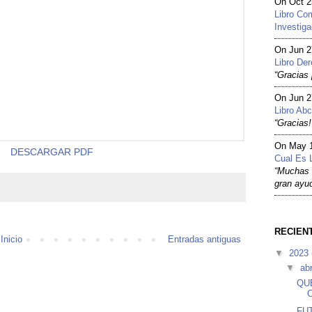
On Oct 
Libro Co
Investiga
On Jun 
Libro De
“Gracias 
On Jun 
Libro Abc
“Gracias!
On May 
DESCARGAR PDF
Cual Es L
“Muchas g
gran ayud
RECIEN
Inicio
Entradas antiguas
▼
2023
▼
abr
QU
FU