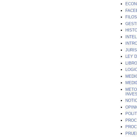
ECON
FACE
FILO
GEST
HIST
INTEL
INTR
JURI
LEY 
LIBR
LOGIC
MEDI
MEDI
METO
INVE
NOTI
OPIN
POLIT
PROC
PROC
PRUE