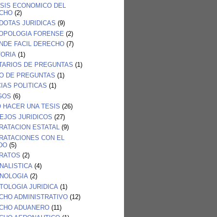
ISIS ECONOMICO DEL
CHO
(2)
DOTAS JURIDICAS
(9)
OPOLOGIA FORENSE
(2)
NDE FACIL DERECHO
(7)
TORIA
(1)
TARIOS DE PREGUNTAS
(1)
O DE PREGUNTAS
(1)
IAS POLITICAS
(1)
GOS
(6)
 HACER UNA TESIS
(26)
EJOS JURIDICOS
(27)
RATACION ESTATAL
(9)
RATACIONES CON EL
DO
(5)
RATOS
(2)
NALISTICA
(4)
INOLOGIA
(2)
TOLOGIA JURIDICA
(1)
CHO ADMINISTRATIVO
(12)
CHO ADUANERO
(11)