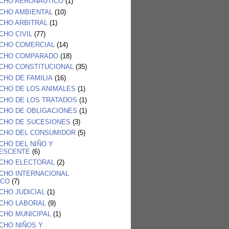
CHO AERONAUTICO
(1)
CHO AMBIENTAL
(10)
CHO ARBITRAL
(1)
CHO CIVIL
(77)
CHO COMERCIAL
(14)
CHO COMPARADO
(18)
CHO CONSTITUCIONAL
(35)
CHO DE FAMILIA
(16)
CHO DE LOS ANIMALES
(1)
CHO DE LOS TRATADOS
(1)
CHO DE OBLIGACIONES
(1)
CHO DE SUCESIONES
(3)
CHO DEL CONSUMIDOR
(5)
CHO DEL NIÑO Y
ESCENTE
(6)
CHO ELECTORAL
(2)
CHO INTERNACIONAL
ICO
(7)
CHO JUDICIAL
(1)
CHO LABORAL
(9)
CHO MUNICIPAL
(1)
CHO NIÑOS Y